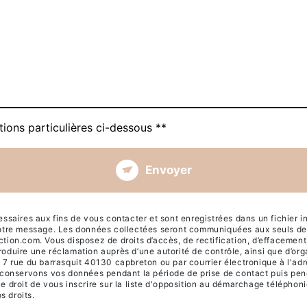
tions particulières ci-dessous **
Envoyer
ires aux fins de vous contacter et sont enregistrées dans un fichier info
votre message. Les données collectées seront communiquées aux seuls dest
ion.com. Vous disposez de droits d’accès, de rectification, d’effacement, de
roduire une réclamation auprès d’une autorité de contrôle, ainsi que d’or
 7 rue du barrasquit 40130 capbreton ou par courrier électronique à l'adr
s conservons vos données pendant la période de prise de contact puis pend
e droit de vous inscrire sur la liste d'opposition au démarchage téléphon
s droits.