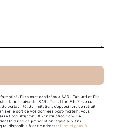
rmatisé. Elles sont destinées à SARL Toniutti et Fils
inataires suivants: SARL Toniutti et Fils 7 rue du
 portabilité, de limitation, d’opposition, de retrait
ganiser le sort de vos données post-mortem. Vous
esse t.toniutti@toniutti-cnstruction.com. Un
ant la durée de prescription légale aux fins
ique, disponible à cette adresse:
Bloctel.gouv.fr
.