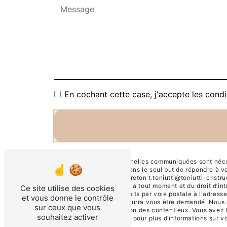
En cochant cette case, j'accepte les condi
** Les données personnelles communiquées sont nécessa
et ses sous-traitants dans le seul but de répondre à 
barrasquit 40130 capbreton t.toniutti@toniutti-cnstruct
de votre consentement à tout moment et du droit d’int
Ce site utilise des cookies
pouvez exercer ces droits par voie postale à l'adresse
et vous donne le contrôle
justificatif d'identité pourra vous être demandé. Nou
sur ceux que vous
probatoires et de gestion des contentieux. Vous avez l
souhaitez activer
Consultez le site cnil.fr pour plus d’informations sur vo