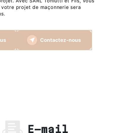
projet. Avec SARL Toniutti et Fils, vous
 votre projet de maçonnerie sera
ns.
lus
Contactez-nous
E-mail