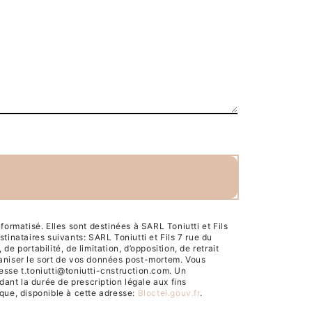
rmatisé. Elles sont destinées à SARL Toniutti et Fils
inataires suivants: SARL Toniutti et Fils 7 rue du
 portabilité, de limitation, d’opposition, de retrait
ganiser le sort de vos données post-mortem. Vous
esse t.toniutti@toniutti-cnstruction.com. Un
ant la durée de prescription légale aux fins
ique, disponible à cette adresse:
Bloctel.gouv.fr
.