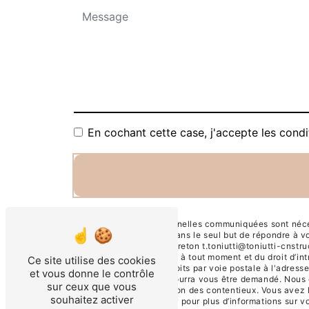
En cochant cette case, j'accepte les condi
** Les données personnelles communiquées sont nécessa
et ses sous-traitants dans le seul but de répondre à 
barrasquit 40130 capbreton t.toniutti@toniutti-cnstruct
de votre consentement à tout moment et du droit d’int
Ce site utilise des cookies
pouvez exercer ces droits par voie postale à l'adresse
et vous donne le contrôle
justificatif d'identité pourra vous être demandé. Nou
sur ceux que vous
probatoires et de gestion des contentieux. Vous avez l
souhaitez activer
Consultez le site cnil.fr pour plus d’informations sur vo