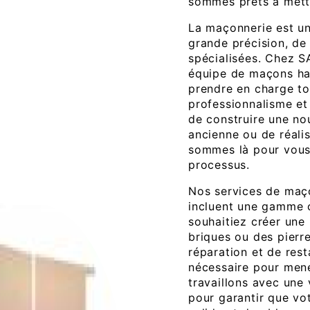
sommes prêts à mettr
La maçonnerie est un
grande précision, de
spécialisées. Chez SA
équipe de maçons hau
prendre en charge t
professionnalisme e
de construire une no
ancienne ou de réali
sommes là pour vou
processus.
Nos services de maç
incluent une gamme 
souhaitiez créer une
briques ou des pierr
réparation et de rest
nécessaire pour mene
travaillons avec une
pour garantir que vo