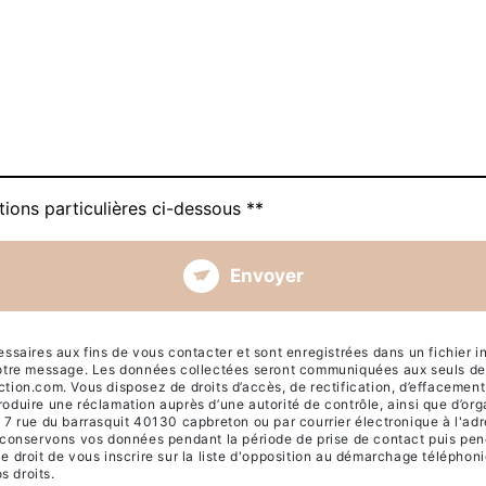
tions particulières ci-dessous **
Envoyer
ires aux fins de vous contacter et sont enregistrées dans un fichier info
votre message. Les données collectées seront communiquées aux seuls dest
ion.com. Vous disposez de droits d’accès, de rectification, d’effacement, de
roduire une réclamation auprès d’une autorité de contrôle, ainsi que d’or
 7 rue du barrasquit 40130 capbreton ou par courrier électronique à l'adr
s conservons vos données pendant la période de prise de contact puis pend
e droit de vous inscrire sur la liste d'opposition au démarchage téléphon
s droits.