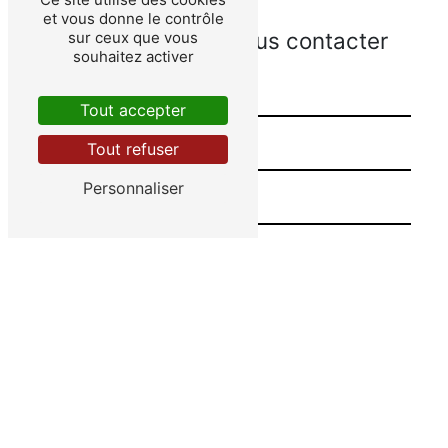
et vous donne le contrôle
N'hésitez pas à nous contacter
sur ceux que vous
souhaitez activer
Tout accepter
Tout refuser
Personnaliser
Combien font quatre plus huit